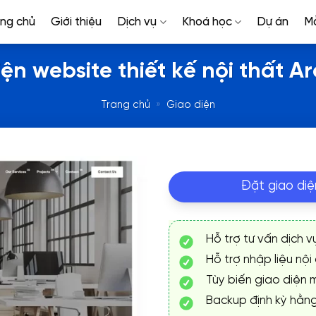
ang chủ
Giới thiệu
Dịch vụ
Khoá học
Dự án
M
ện website thiết kế nội thất A
Trang chủ
»
Giao diện
Đặt giao diệ
Hỗ trợ tư vấn dịch v
Hỗ trợ nhập liệu nội
Tùy biến giao diện m
Backup định kỳ hằn