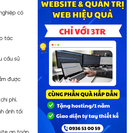
nghiệp có
o tác
u cầu sử
nắm được
hi phí.
h ảnh tối
ite an toàn