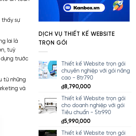
 thấy sự
DỊCH VỤ THIẾT KẾ WEBSITE
g lai là
TRỌN GÓI
n, tuỳ
y dựng trước
Thiết kế Website trọn gói
chuyên nghiệp với gói nâng
cao - 8tr790
ệu từ những
₫
8,790,000
rketing và
Thiết kế Website trọn gói
cho doanh nghiệp với gói
Tiêu chuẩn - 5tr990
₫
5,990,000
Thiết kế Website trọn gói