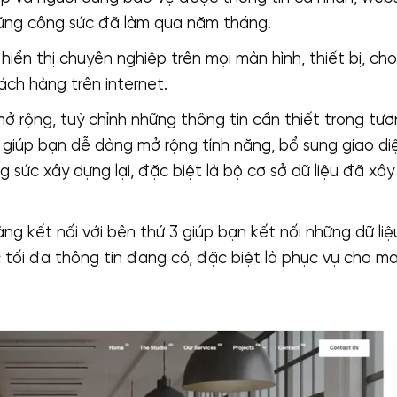
ững công sức đã làm qua năm tháng.
hiển thị chuyên nghiệp trên mọi màn hình, thiết bị, cho
ch hàng trên internet.
ở rộng, tuỳ chỉnh những thông tin cần thiết trong tươn
 giúp bạn dễ dàng mở rộng tính năng, bổ sung giao diệ
 sức xây dựng lại, đặc biệt là bộ cơ sở dữ liệu đã xâ
ng kết nối với bên thứ 3 giúp bạn kết nối những dữ li
tối đa thông tin đang có, đặc biệt là phục vụ cho ma