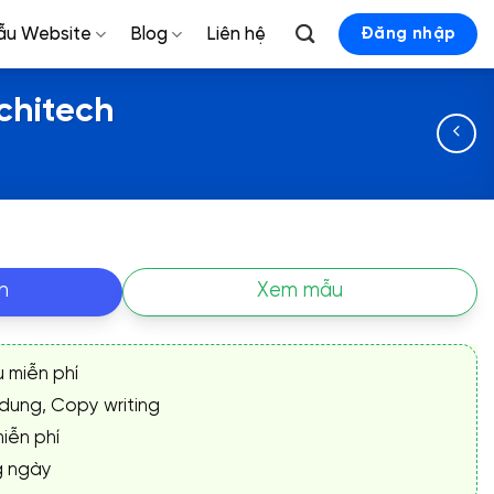
ẫu Website
Blog
Liên hệ
Đăng nhập
rchitech
n
Xem mẫu
ụ miễn phí
 dung, Copy writing
iễn phí
g ngày