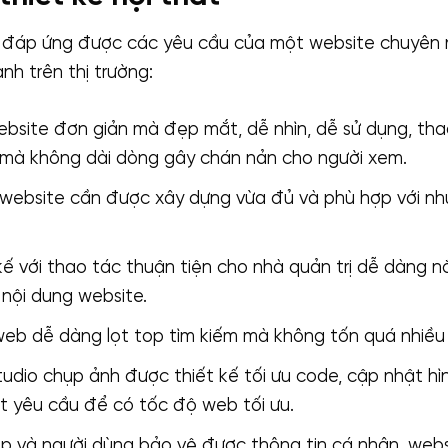
đáp ứng được các yêu cầu của một website chuyên 
nh trên thị trường:
bsite đơn giản mà đẹp mắt, dễ nhìn, dễ sử dụng, tha
 mà không dài dòng gây chán nản cho người xem.
website cần được xây dựng vừa đủ và phù hợp với nh
ế với thao tác thuận tiện cho nhà quản trị dễ dàng 
 nội dung website.
b dễ dàng lọt top tìm kiếm mà không tốn quá nhiều c
udio chụp ảnh được thiết kế tối ưu code, cập nhật hìn
t yêu cầu để có tốc độ web tối ưu.
p và người dùng bảo vệ được thông tin cá nhân, webs