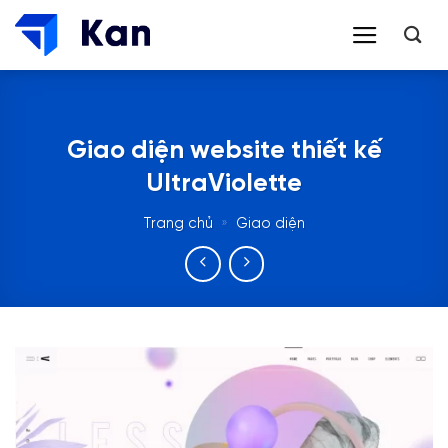
Bỏ
qua
nội
dung
Giao diện website thiết kế
UltraViolette
Trang chủ
»
Giao diện