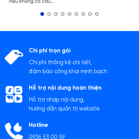
nếu không có cấu...
Chi phí trọn gói
Chi phí thống kê chi tiết,
đảm bảo công khai minh bạch
Hỗ trợ nội dung hoàn thiện
Hỗ trợ nhập nội dung,
hướng dẫn quản trị website
Hotline
0936 53 00 59