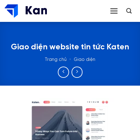
Bỏ
qua
nội
dung
Giao diện website tin tức Katen
Trang chủ
»
Giao diện