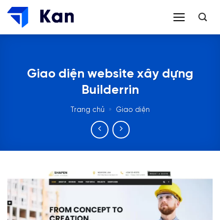
Bỏ
qua
nội
dung
Giao diện website xây dựng
Builderrin
Trang chủ
»
Giao diện