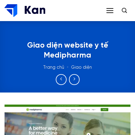
Bỏ
qua
nội
dung
Giao diện website y tế
Medipharma
Trang chủ
»
Giao diện