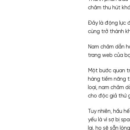
châm thu hút khá
Đây là động lực 
cùng trở thành k
Nam châm dẫn hay
trang web của bạn
Một bước quan t
hàng tiềm năng t
loại, nam châm d
cho độc giả thứ g
Tuy nhiên, hầu h
yếu là vì sợ bị s
lại, họ sẽ sẵn lò