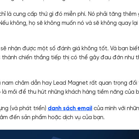
ỉ là cung cấp thứ gì đó miễn phí. Nó phải tăng thêm g
Nếu không, họ sẽ không muốn nó và sẽ không quay lại
sẽ nhận được một số đánh giá không tốt. Và bạn biết
c thành chiến thắng tiếp thị có thể gây đau đớn như 
 nam châm dẫn hay Lead Magnet rất quan trọng đối v
 là mồi để thu hút những khách hàng tiềm năng của b
ựng (và phát triển)
danh sách email
của mình với nhữ
tâm đến sản phẩm hoặc dịch vụ của bạn.