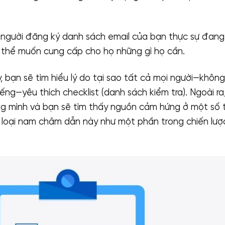
g người đăng ký danh sách email của bạn thực sự đan
 thể muốn cung cấp cho họ những gì họ cần.
y, bạn sẽ tìm hiểu lý do tại sao tất cả mọi người—không
ếng—yêu thích checklist (danh sách kiểm tra). Ngoài ra
ng mình và bạn sẽ tìm thấy nguồn cảm hứng ở một số 
loại nam châm dẫn này như một phần trong chiến lượ