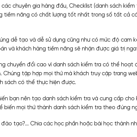
 các chuyên gia hàng đầu, Checklist (danh sách kiểm 
 tiềm năng có chất lượng tốt nhất trong số tất cả cá
húng dễ tạo và dễ sử dụng cũng như có mức độ cam kế
án và khách hàng tiềm năng sẽ nhận được giá trị ngay
g chuyển đổi cao vì danh sách kiểm tra có thể hoạt 
. Chúng tập hợp mọi thứ mà khách truy cập trang we
h sách có thể thực hiện được.
hiến bạn nên tạo danh sách kiểm tra và cung cấp cho 
hể biến mọi thứ thành danh sách kiểm tra theo đúng n
 đào tạo?… Chia các học phần hoặc bài học thành n