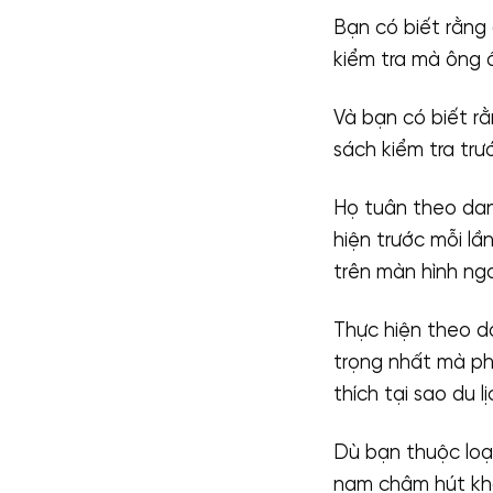
Bạn có biết rằng
kiểm tra mà ông 
Và bạn có biết r
sách kiểm tra trư
Họ tuân theo dan
hiện trước mỗi lầ
trên màn hình ng
Thực hiện theo d
trọng nhất mà phi
thích tại sao du l
Dù bạn thuộc loạ
nam châm hút khá