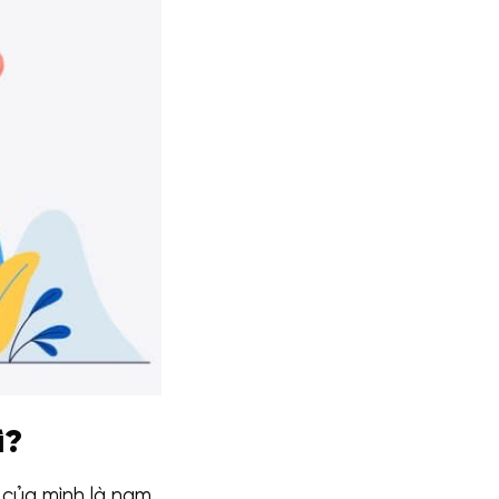
ì?
 của mình là nam