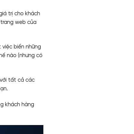
iá trị cho khách
 trang web của
 việc biến những
thế nào (nhưng có
ới tất cả các
ạn.
ng khách hàng