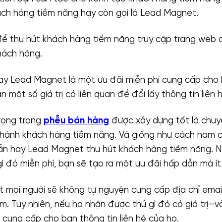
ch hàng tiềm năng hay còn gọi là Lead Magnet.
để thu hút khách hàng tiềm năng truy cập trang web 
hách hàng.
 Lead Magnet là một ưu đãi miễn phí cung cấp cho 
 một số giá trị có liên quan để đổi lấy thông tin liên 
rọng trong
phễu bán hàng
được xây dựng tốt là chuy
hành khách hàng tiềm năng. Và giống như cách nam 
ẫn hay Lead Magnet thu hút khách hàng tiềm năng. 
ì đó miễn phí, bạn sẽ tạo ra một ưu đãi hấp dẫn mà ít 
ết mọi người sẽ không tự nguyện cung cấp địa chỉ ema
pam. Tuy nhiên, nếu họ nhận được thứ gì đó có giá trị—
ng cung cấp cho bạn thông tin liên hệ của họ.