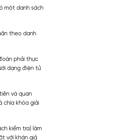
có một danh sách
?
tuân theo danh
?
đoàn phải thực
dưới dạng điện tử
tiên và quan
 chìa khóa giải
ch kiểm tra) làm
t với khán giả