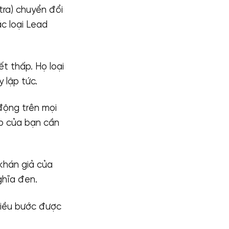
tra) chuyển đổi
c loại Lead
t thấp. Họ loại
 lập tức.
động trên mọi
b của bạn cần
khán giả của
ghĩa đen.
hiều bước được