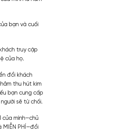
của bạn và cuối
khách truy cập
hệ của họ.
ển đổi khách
châm thu hút kim
Nếu bạn cung cấp
người sẽ từ chối.
il của mình—chủ
và MIỄN PHÍ—đổi