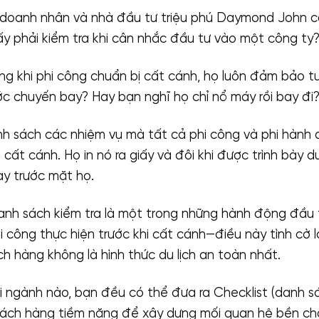
 doanh nhân và nhà đầu tư triệu phú Daymond John 
ấy phải kiểm tra khi cân nhắc đầu tư vào một công ty
ằng khi phi công chuẩn bị cất cánh, họ luôn đảm bảo 
ớc chuyến bay? Hay bạn nghĩ họ chỉ nổ máy rồi bay đi
h sách các nhiệm vụ mà tất cả phi công và phi hành 
n cất cánh. Họ in nó ra giấy và đôi khi được trình bày 
ay trước mặt họ.
anh sách kiểm tra là một trong những hành động đầu 
 công thực hiện trước khi cất cánh—điều này tình cờ là
ịch hàng không là hình thức du lịch an toàn nhất.
i ngành nào, bạn đều có thể đưa ra Checklist (danh sá
ch hàng tiềm năng để xây dựng mối quan hệ bền chặ