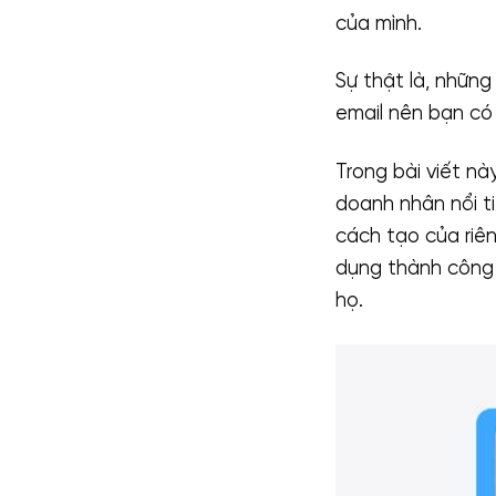
của mình.
Sự thật là, nhữn
email nên bạn có
Trong bài viết nà
doanh nhân nổi ti
cách tạo của riê
dụng thành công 
họ.