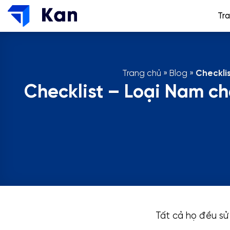
Bỏ
Tr
qua
nội
dung
Trang chủ
»
Blog
»
Checkli
Checklist – Loại Nam c
Tất cả họ đều sử