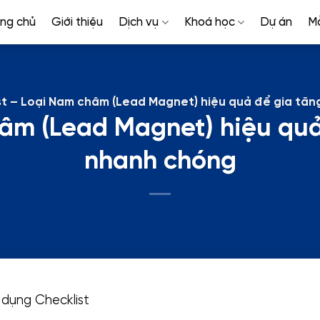
ang chủ
Giới thiệu
Dịch vụ
Khoá học
Dự án
M
st – Loại Nam châm (Lead Magnet) hiệu quả để gia tă
hâm (Lead Magnet) hiệu quả
nhanh chóng
 dụng Checklist