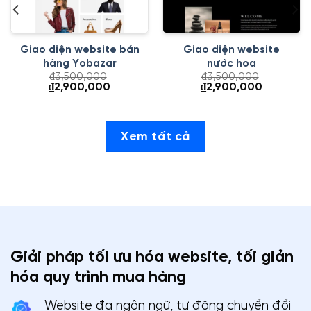
Giao diện website bán
Giao diện website
hàng Yobazar
nước hoa
₫
3,500,000
₫
3,500,000
Giá
Giá
Giá
Giá
₫
2,900,000
₫
2,900,000
gốc
hiện
gốc
hiện
là:
tại
là:
tại
₫3,500,000.
là:
₫3,500,000.
là:
000.
₫2,900,000.
₫2,900,00
Xem tất cả
Giải pháp tối ưu hóa website, tối giản
hóa quy trình mua hàng
Website đa ngôn ngữ, tự động chuyển đổi