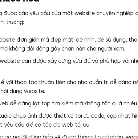
 được các yêu cầu của một website chuyên nghiệp c
hị trường:
bsite đơn giản mà đẹp mắt, dễ nhìn, dễ sử dụng, tha
 mà không dài dòng gây chán nản cho người xem.
website cần được xây dựng vừa đủ và phù hợp với nh
ế với thao tác thuận tiện cho nhà quản trị dễ dàng 
 nội dung website.
b dễ dàng lọt top tìm kiếm mà không tốn quá nhiều c
udio chụp ảnh được thiết kế tối ưu code, cập nhật hìn
t yêu cầu để có tốc độ web tối ưu.
p và người dùng bảo vệ được thông tin cá nhân, webs