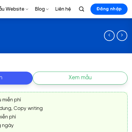
ẫu Website
Blog
Liên hệ
Đăng nhập
n
Xem mẫu
ụ miễn phí
 dung, Copy writing
iễn phí
g ngày