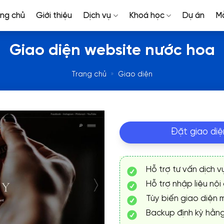
ang chủ
Giới thiệu
Dịch vụ
Khoá học
Dự án
M
Giao diện website nước hoa
Trang chủ
»
Giao diện
Đặt giao diệ
Hỗ trợ tư vấn dịch v
Hỗ trợ nhập liệu nội
Tùy biến giao diện m
Backup định kỳ hằn