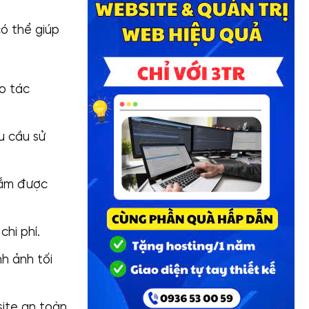
ó thể giúp
o tác
u cầu sử
nắm được
hi phí.
h ảnh tối
ite an toàn