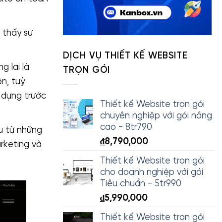
 thấy sự
DỊCH VỤ THIẾT KẾ WEBSITE
g lai là
TRỌN GÓI
n, tuỳ
y dựng trước
Thiết kế Website trọn gói
chuyên nghiệp với gói nâng
cao - 8tr790
ệu từ những
₫
8,790,000
rketing và
Thiết kế Website trọn gói
cho doanh nghiệp với gói
Tiêu chuẩn - 5tr990
₫
5,990,000
Thiết kế Website trọn gói