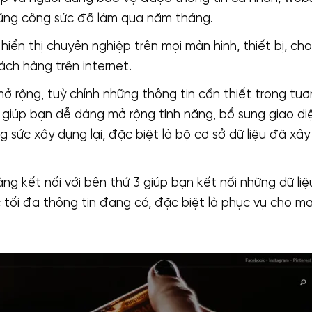
ững công sức đã làm qua năm tháng.
hiển thị chuyên nghiệp trên mọi màn hình, thiết bị, cho
ch hàng trên internet.
ở rộng, tuỳ chỉnh những thông tin cần thiết trong tươn
 giúp bạn dễ dàng mở rộng tính năng, bổ sung giao diệ
 sức xây dựng lại, đặc biệt là bộ cơ sở dữ liệu đã xâ
ng kết nối với bên thứ 3 giúp bạn kết nối những dữ li
tối đa thông tin đang có, đặc biệt là phục vụ cho ma