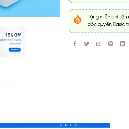
Tặng miễn phí tên 
độc quyền Basic tr