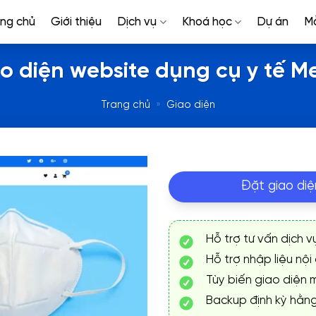
ang chủ
Giới thiệu
Dịch vụ
Khoá học
Dự án
M
o diện website dụng cụ y tế M
Trang chủ
»
Giao diện
Đặt giao diệ
Hỗ trợ tư vấn dịch v
Hỗ trợ nhập liệu nội
Tùy biến giao diện m
Backup định kỳ hằn