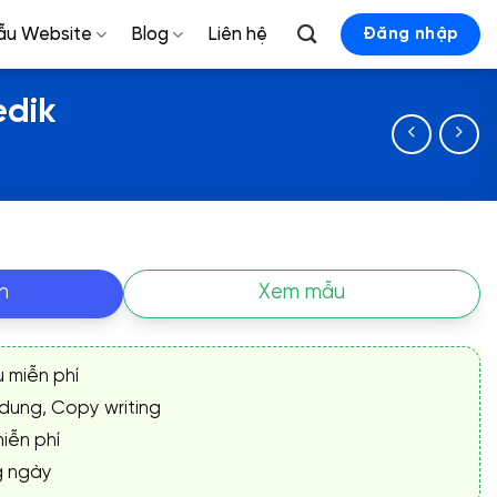
ẫu Website
Blog
Liên hệ
Đăng nhập
edik
n
Xem mẫu
ụ miễn phí
 dung, Copy writing
iễn phí
g ngày