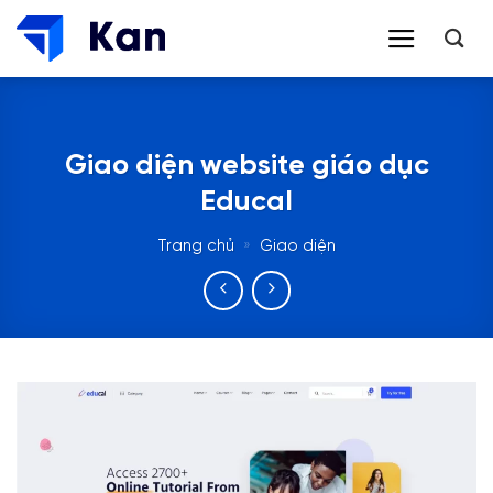
Bỏ
qua
nội
dung
Giao diện website giáo dục
Educal
Trang chủ
»
Giao diện