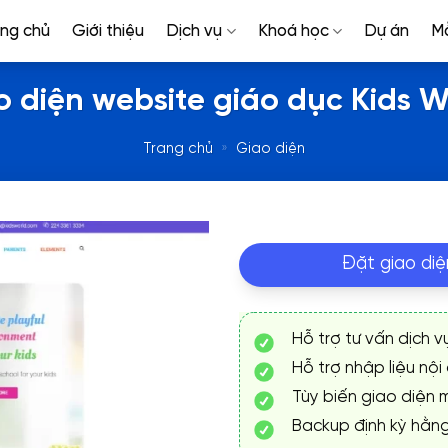
ang chủ
Giới thiệu
Dịch vụ
Khoá học
Dự án
M
o diện website giáo dục Kids W
Trang chủ
»
Giao diện
Đặt giao diệ
Hỗ trợ tư vấn dịch v
Hỗ trợ nhập liệu nội
Tùy biến giao diện m
Backup định kỳ hằn