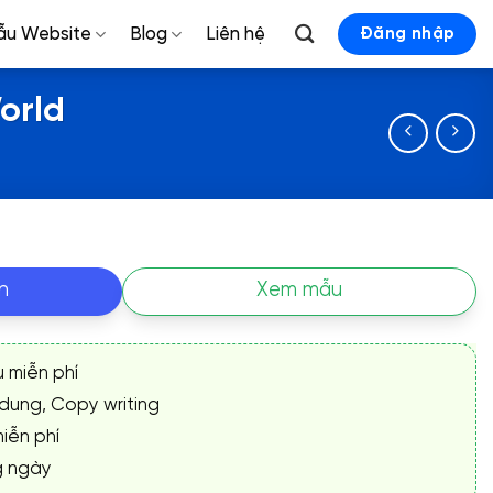
ẫu Website
Blog
Liên hệ
Đăng nhập
orld
n
Xem mẫu
ụ miễn phí
 dung, Copy writing
iễn phí
g ngày