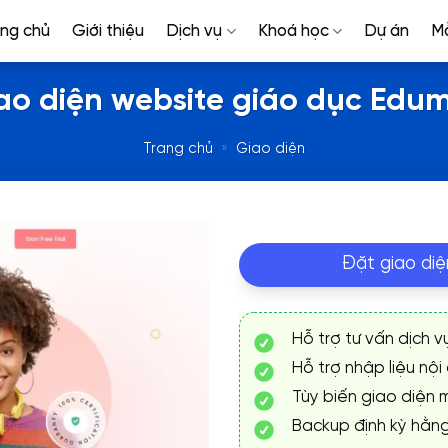
ang chủ
Giới thiệu
Dịch vụ
Khoá học
Dự án
M
ao diện website giáo dục Edu
Trang chủ
»
Giao diện
Đặt giao diệ
Hỗ trợ tư vấn dịch v
Hỗ trợ nhập liệu nội
Tùy biến giao diện m
Backup định kỳ hằn