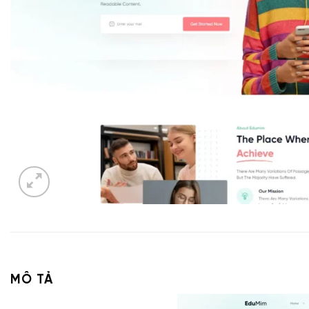
MÔ TẢ