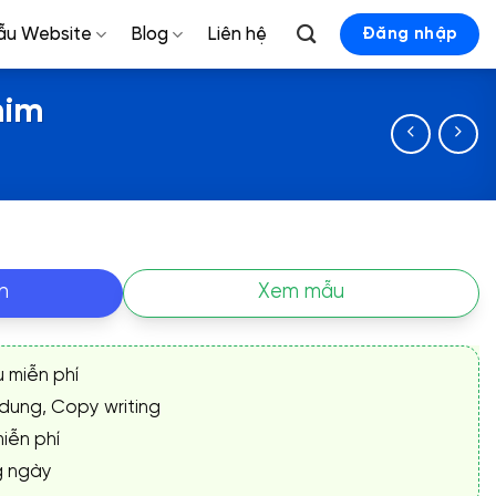
ẫu Website
Blog
Liên hệ
Đăng nhập
mim
n
Xem mẫu
ụ miễn phí
 dung, Copy writing
iễn phí
g ngày