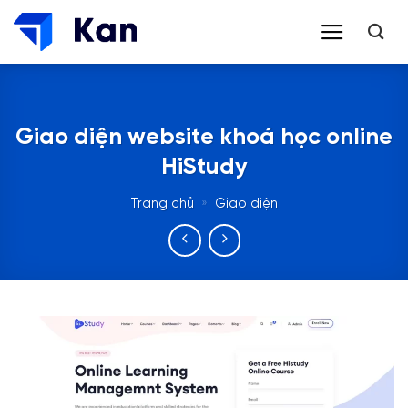
Bỏ
qua
nội
dung
Giao diện website khoá học online
HiStudy
Trang chủ
»
Giao diện