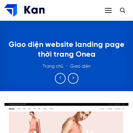
Bỏ
qua
nội
dung
Giao diện website landing page
thời trang Onea
Trang chủ
»
Giao diện