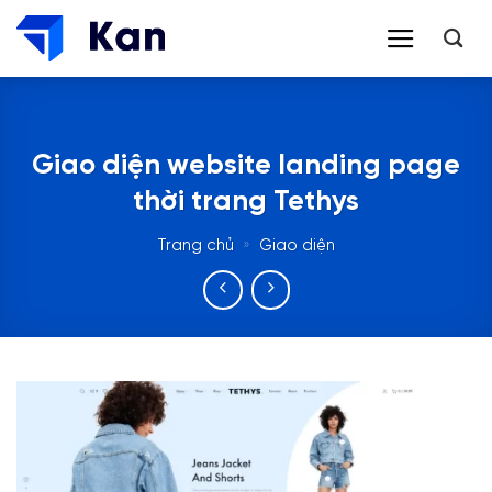
Bỏ
qua
nội
dung
Giao diện website landing page
thời trang Tethys
Trang chủ
»
Giao diện