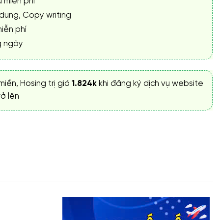
ụ miễn phí
 dung, Copy writing
iễn phí
g ngày
miền, Hosing trị giá
1.824k
khi đăng ký dịch vụ website
ở lên