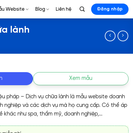
ẫu Website
Blog
Liên hệ
Đăng nhập
ữa lành
n
Xem mẫu
iệu pháp – Dịch vụ chữa lành là mẫu website doanh
nh nghiệp và các dịch vụ mà họ cung cấp. Có thể áp
 khác như spa, thẩm mỹ, doanh nghiệp,…