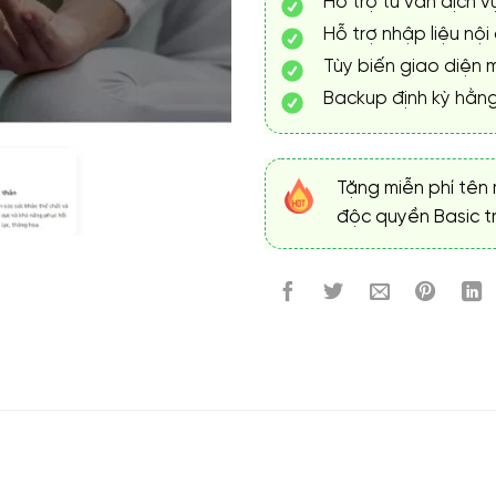
Hỗ trợ tư vấn dịch v
Hỗ trợ nhập liệu nội
Tùy biến giao diện m
Backup định kỳ hằn
Tặng miễn phí tên 
độc quyền Basic tr