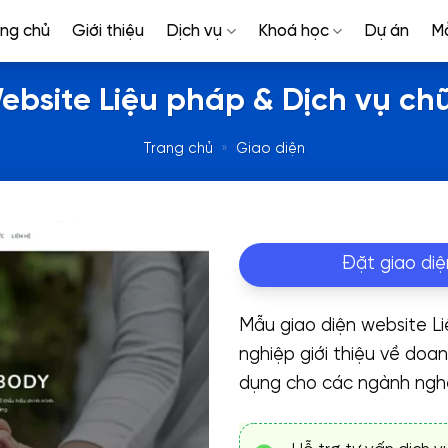
ang chủ
Giới thiệu
Dịch vụ
Khoá học
Dự án
M
bsite Liệu pháp & Dịch vụ ch
Trang chủ
»
Giao diện
Đặt giao diệ
Mẫu giao diện website L
nghiệp giới thiệu về doa
dụng cho các ngành nghề