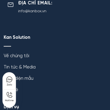
ĐỊA CHỈ EMAIL:
info@kanbox.vn
Kan Solution
Về chúng tôi
Tin tức & Media
Giao diện mẫu
Zalo
Liên hệ
Hotline
Dịch vụ